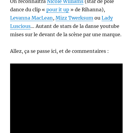
On reconnaitra
Nicole Williams
(star de pole
dance du clip «
pour it up
» de Rihanna),
Levanna MacLean
,
Mizz Twerksum
ou
Lady
Luscious
… Autant de stars de la danse youtube
mises sur le devant de la scène par une marque.
Allez, ça se passe ici, et de commentaires :