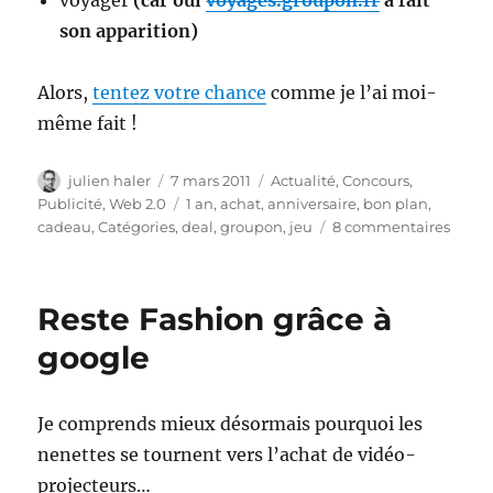
voyager
(car oui
voyages.groupon.fr
a fait
son apparition)
Alors,
tentez votre chance
comme je l’ai moi-
même fait !
Auteur
Publié
Catégories
julien haler
7 mars 2011
Actualité
,
Concours
,
le
Étiquettes
Publicité
,
Web 2.0
1 an
,
achat
,
anniversaire
,
bon plan
,
sur
cadeau
,
Catégories
,
deal
,
groupon
,
jeu
8 commentaires
Conco
–
Grou
Reste Fashion grâce à
fête
ses
google
1
an
Je comprends mieux désormais pourquoi les
nenettes se tournent vers l’achat de vidéo-
projecteurs…