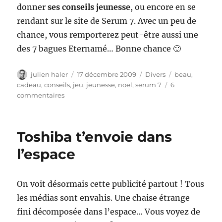
donner
ses conseils jeunesse
, ou encore en se
rendant sur le site de Serum 7. Avec un peu de
chance, vous remporterez peut-être aussi une
des 7 bagues Eternamé… Bonne chance 🙂
Auteur
Publié
Catégories
Étiquettes
julien haler
17 décembre 2009
Divers
beau
,
le
cadeau
,
conseils
,
jeu
,
jeunesse
,
noel
,
serum 7
6
sur
commentaires
C’est
Noel
!
Toshiba t’envoie dans
Serum
7
l’espace
veut
nous
rendre
On voit désormais cette publicité partout ! Tous
plus
les médias sont envahis. Une chaise étrange
beaux
fini décomposée dans l’espace… Vous voyez de