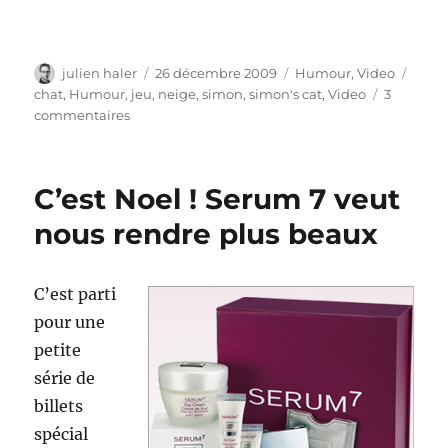
Auteur
Publié
Catégories
Étiqu
julien haler
26 décembre 2009
Humour
,
Video
le
chat
,
Humour
,
jeu
,
neige
,
simon
,
simon's cat
,
Video
3
sur
commentaires
Simon’s
Cat
Snow
C’est Noel ! Serum 7 veut
Business
nous rendre plus beaux
C’est parti
pour une
petite
série de
billets
spécial