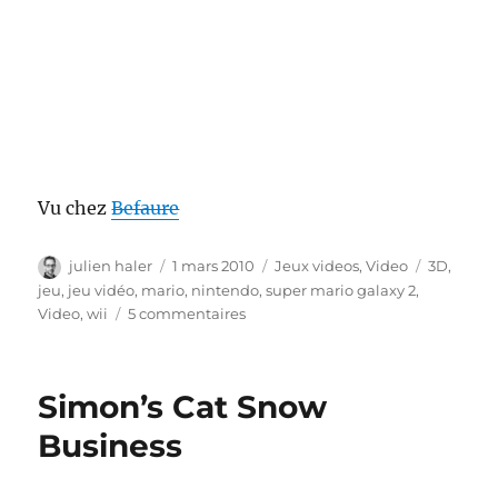
Vu chez
Befaure
Auteur
Publié
Catégories
Étiquette
julien haler
1 mars 2010
Jeux videos
,
Video
3D
,
le
jeu
,
jeu vidéo
,
mario
,
nintendo
,
super mario galaxy 2
,
sur
Video
,
wii
5 commentaires
Super
Mario
Galaxy
Simon’s Cat Snow
2
Business