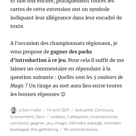
Et une fois encore, pratiquement toutes les
cartes de cette extension ont un symbole
indiquant leur allégeance dans leur encadré de
texte.
A l’occasion des championnats régionaux, je
vous propose de
gagner des packs
d’introduction à ce jeu
. Pour cela il suffit de me
laisser un commentaire en répondant à la
question suivante :
Quelles sont les 5 couleurs de
Magic
? Un tirage au sort aura lieu entre toutes
les bonnes réponses 😉
Auteur
Publié
Catégories
julien haler
14 avril 2011
Actualité
,
Concours
,
le
Étiquettes
Evenement
,
Jeux
cadeau
,
Catégories
,
championnat
,
concours
,
gagner
,
jeu
,
magic
,
Mirrodin assiégé
,
mirrodin
sur
besieged
,
the gathering
18 commentaires
Magic