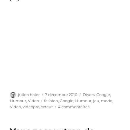
Auteur
Publié
Catégories
julien haler
7 décembre 2010
Divers
,
Google
,
le
Étiquettes
Humour
,
Video
fashion
,
Google
,
Humour
,
jeu
,
mode
,
sur
Video
,
videoprojecteur
4 commentaires
Reste
Fashion
grâce