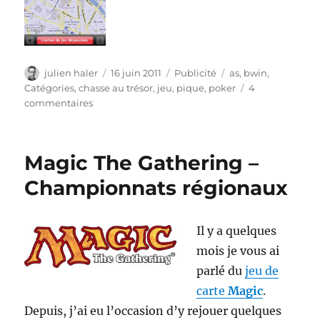
Auteur
Publié
Catégories
Étiquettes
julien haler
16 juin 2011
Publicité
as
,
bwin
,
le
Catégories
,
chasse au trésor
,
jeu
,
pique
,
poker
4
sur
commentaires
BWIn
–
Chase
Magic The Gathering –
the
ace
Championnats régionaux
Il y a quelques
mois je vous ai
parlé du
jeu de
carte
Magic
.
Depuis, j’ai eu l’occasion d’y rejouer quelques