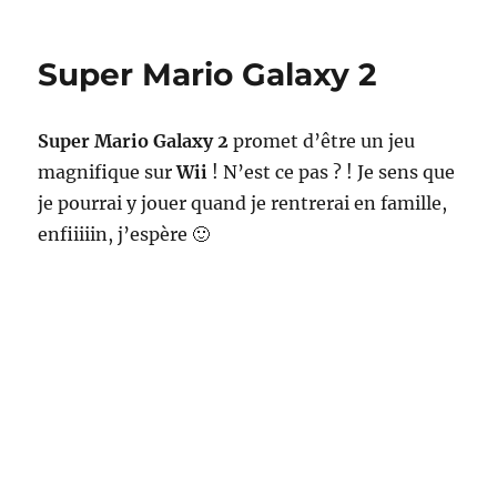
Vous
passez
trop
Super Mario Galaxy 2
de
temps
à
Super Mario Galaxy 2
promet d’être un jeu
jouer
sur
magnifique sur
Wii
! N’est ce pas ? ! Je sens que
Facebook
je pourrai y jouer quand je rentrerai en famille,
!
enfiiiiin, j’espère 🙂