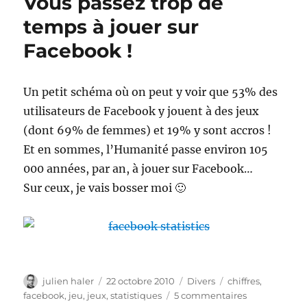
Vous passez trop de
à
google
temps à jouer sur
Facebook !
Un petit schéma où on peut y voir que 53% des
utilisateurs de Facebook y jouent à des jeux
(dont 69% de femmes) et 19% y sont accros !
Et en sommes, l’Humanité passe environ 105
000 années, par an, à jouer sur Facebook…
Sur ceux, je vais bosser moi 🙂
Auteur
Publié
Catégories
Étiquettes
julien haler
22 octobre 2010
Divers
chiffres
,
le
sur
facebook
,
jeu
,
jeux
,
statistiques
5 commentaires