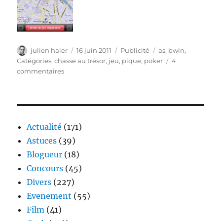
Auteur
Publié
Catégories
Étiquettes
julien haler
16 juin 2011
Publicité
as
,
bwin
,
le
Catégories
,
chasse au trésor
,
jeu
,
pique
,
poker
4
sur
commentaires
BWIn
–
Chase
the
ace
Actualité
(171)
Astuces
(39)
Blogueur
(18)
Concours
(45)
Divers
(227)
Evenement
(55)
Film
(41)