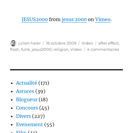
JESUS2000
from
jesus 2000
on
Vimeo
.
Auteur
Publié
Catégories
Étiquettes
julien haler
16 octobre 2009
Video
after effect
,
le
sur
flash
,
funk
,
jesus2000
,
religion
,
Video
4 commentaires
Jesus
2000
Actualité
(171)
Astuces
(39)
Blogueur
(18)
Concours
(45)
Divers
(227)
Evenement
(55)
Film
(41)