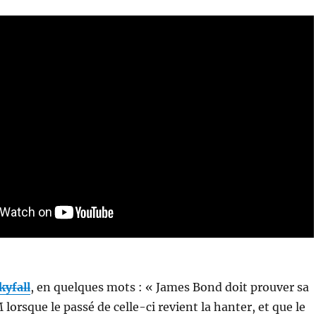
kyfall
, en quelques mots : « James Bond doit prouver sa
lorsque le passé de celle-ci revient la hanter, et que le