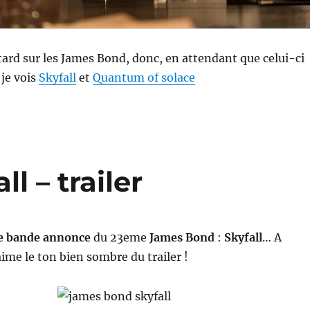
etard sur les James Bond, donc, en attendant que celui-ci
 je vois
Skyfall
et
Quantum of solace
l – trailer
e bande annonce
du 23eme
James Bond
:
Skyfall
… A
aime le ton bien sombre du trailer !