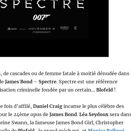
, de cascades ou de femme fatale à moitié dénudée dans 
 de
James Bond – Spectre
. Spectre est une référence
nisation criminelle fondée par un certain…
Blofeld
!
 fois d’affilé,
Daniel Craig
incarne le plus célèbre des
pour le 24ème opus de
James Bond
.
Léa Seydoux
sera dan
leine Swann, la fameuse James Bond Girl, Christopher
celle de
Blofeld
, le grand méchant, et
Monica Bellucci