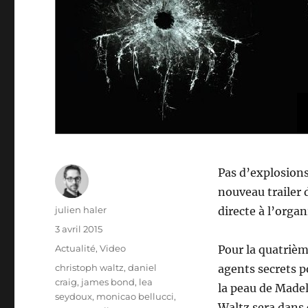
Pas d’explosions
nouveau trailer
Auteur
julien haler
directe à l’orga
Publié
3 avril 2015
le
Catégories
Actualité
,
Video
Pour la quatrième
Étiquettes
christoph waltz
,
daniel
agents secrets 
craig
,
james bond
,
lea
la peau de Made
seydoux
,
monicao bellucci
,
Waltz sera dans 