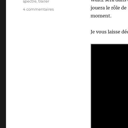
spectre
,
trailer
jouera le rôle de
sur
4 commentaires
Trailer
moment.
–
James
Je vous laisse déc
Bond
Spectre