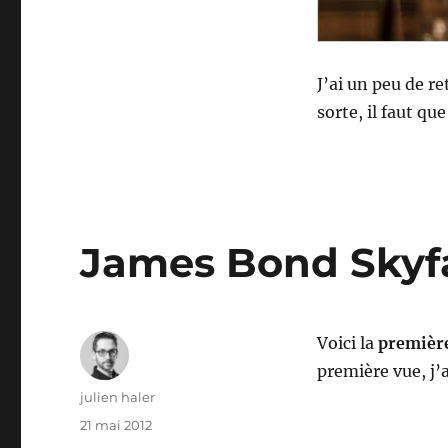
J’ai un peu de r
sorte, il faut que
James Bond Skyfal
Voici la
premièr
première vue, j’
Auteur
julien haler
Publié
21 mai 2012
le