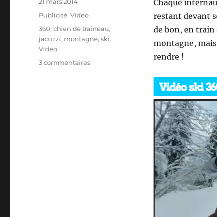
Publié
21 mars 2014
Chaque internau
le
Catégories
Publicité
,
Video
restant devant s
Étiquettes
360
,
chien de traineau
,
de bon, en train 
jacuzzi
,
montagne
,
ski
,
montagne, mais ç
Video
rendre !
sur
3 commentaires
La
montagne
à
360
degrés