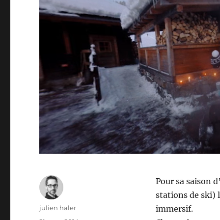
Pour sa saison d
stations de ski) 
Auteur
julien haler
immersif.