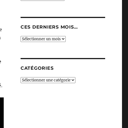
CES DERNIERS MOIS…
e
n
Ces
derniers
mois…
e
CATÉGORIES
Catégories
é.