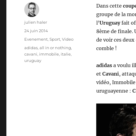
Dans cette
coup
groupe de la mor
Auteur
julien haler
l’
Uruguay
fait o
Publié
24 juin 2014
8ème de finale. 
le
Catégories
Evenement
,
Sport
,
Video
de voir ces deux
Étiquettes
adidas
,
all in or nothing
,
comble !
cavani
,
immobile
,
italie
,
uruguay
adidas
a voulu i
et
Cavani
, attaq
vidéo, Immobile
uruguayenne :
C