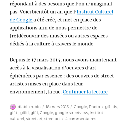
répondant à des besoins que l’on n’imaginait
pas. Voici bientôt un an que l’
Institut Culturel
de Google
a été créé, et met en place des
applications afin de nous permettre de
(re)découvrir des musées ou autres espaces
dédiés à la culture à travers le monde.
Depuis le 17 mars 2015, nous avons maintenant
accès à la visualisation d’oeuvres d’art
éphémères par essence : des oeuvres de street
artistes mises en place dans leur
de « Goo
environnement, la rue.
Continuer la lecture
Auteur
Publié
Catégories
Étiquettes
diablo rubio
18 mars 2015
Google
,
Photo
gif-itis
,
le
gif-ti
,
gifiti
,
gifti
,
Google
,
google streetview
,
institut
sur
culturel
,
street art
,
streetart
4 commentaires
Google