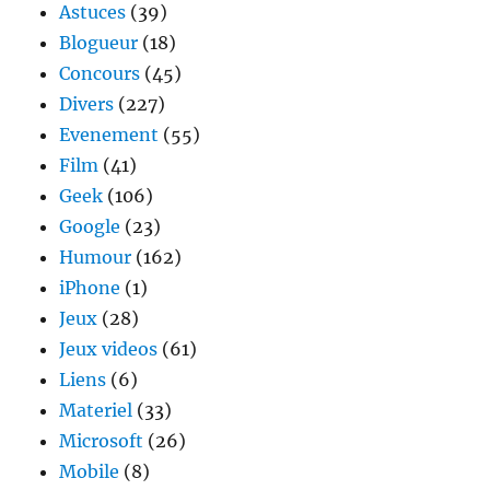
Astuces
(39)
housse
Blogueur
(18)
de
couette
Concours
(45)
facilemen
Divers
(227)
Evenement
(55)
Film
(41)
Geek
(106)
Google
(23)
Humour
(162)
iPhone
(1)
Jeux
(28)
Jeux videos
(61)
Liens
(6)
Materiel
(33)
Microsoft
(26)
Mobile
(8)