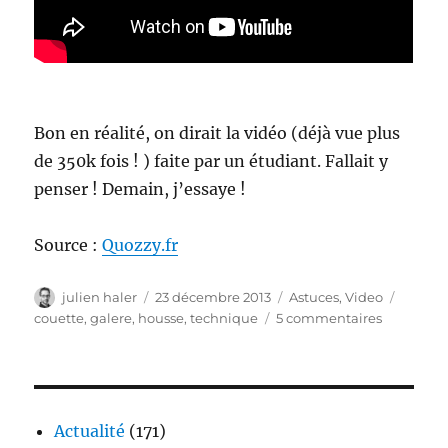
Bon en réalité, on dirait la vidéo (déjà vue plus
de 350k fois ! ) faite par un étudiant. Fallait y
penser ! Demain, j’essaye !
Source :
Quozzy.fr
Auteur
Publié
Catégories
Étique
julien haler
23 décembre 2013
Astuces
,
Video
le
sur
couette
,
galere
,
housse
,
technique
5 commentaires
Astuce
du
jour
–
mettre
Actualité
(171)
sa