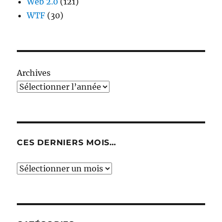
Web 2.0
(121)
WTF
(30)
Archives
CES DERNIERS MOIS…
Ces
derniers
mois…