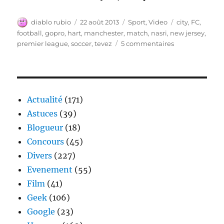
Auteur
Publié
Catégories
Étiquettes
diablo rubio
22 août 2013
Sport
,
Video
city
,
FC
,
le
football
,
gopro
,
hart
,
manchester
,
match
,
nasri
,
new jersey
,
sur
premier league
,
soccer
,
tevez
5 commentaires
une
GoPro,
une
équipe
de
Actualité
(171)
foot
Astuces
(39)
Blogueur
(18)
Concours
(45)
Divers
(227)
Evenement
(55)
Film
(41)
Geek
(106)
Google
(23)