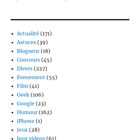
[Concours]
So
Mad
–
La
Actualité
(171)
course
Astuces
(39)
de
Blogueur
(18)
toutes
les
Concours
(45)
folies
Divers
(227)
Evenement
(55)
Film
(41)
Geek
(106)
Google
(23)
Humour
(162)
iPhone
(1)
Jeux
(28)
Jeux videos
(61)