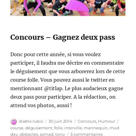
Concours – Gagnez deux pass
Donc pour cette année, si vous voulez
participer, il faudra me décrire en commentaire
le déguisement que vous arborerez lors de cette
course folle. Vous pouvez aussi le twitter en
mentionnant @titlap. Le plus audacieux gagne
deux pass pour participer. A la rédaction, on
attend vos photos, aussi !
Auteur
Publié
Catégories
Étiquet
diablo rubio
30 juin 2014
Concours
,
Humour
le
course
,
déguisement
,
folle
,
interville
,
mannequin
,
mud
sur
day
,
obstacles
,
somad
,
torcy
5 commentaires