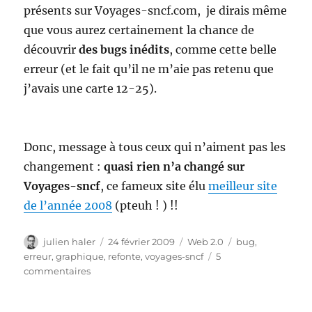
présents sur Voyages-sncf.com, je dirais même
que vous aurez certainement la chance de
découvrir
des bugs inédits
, comme cette belle
erreur (et le fait qu’il ne m’aie pas retenu que
j’avais une carte 12-25).
Donc, message à tous ceux qui n’aiment pas les
changement :
quasi rien n’a changé sur
Voyages-sncf
, ce fameux site élu
meilleur site
de l’année 2008
(pteuh ! ) !!
Auteur
Publié
Catégories
Étiquettes
julien haler
24 février 2009
Web 2.0
bug
,
le
erreur
,
graphique
,
refonte
,
voyages-sncf
5
sur
commentaires
Voyages-
SNCF