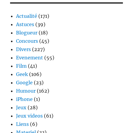
:
refonte
graphique
Actualité
(171)
et
Astuces
(39)
bugs
Blogueur
(18)
Concours
(45)
Divers
(227)
Evenement
(55)
Film
(41)
Geek
(106)
Google
(23)
Humour
(162)
iPhone
(1)
Jeux
(28)
Jeux videos
(61)
Liens
(6)
Materiel
(33)