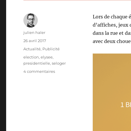
Lors de chaque é
d’affiches, jeux 
Auteur
julien haler
dans la rue et da
Publié
26 avril 2017
avec deux chouett
le
Catégories
Actualité
,
Publicité
Étiquettes
election
,
elysee
,
presidentielle
,
seloger
sur
4 commentaires
Illustrer
l’élection
présidentielle
façon
SeLoger