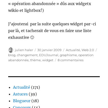
« opération abandonnée » dûs aux widgetx
wikio et lightbox!)
J’ajouterai par la suite quelques widget par-ci
par là, et tacherait de vous en faire une liste
exhaustive 🙂
Auteur
Publié
Catégories
Étiqu
julien haler
30 janvier 2009
Actualité
,
Web 2.0
le
blog
,
changement
,
EDUJournal
,
graphisme
,
operation
sur
abandonnée
,
thème
,
widget
8 commentaires
Nouveau
thème
(nouvel
élan?)
Actualité
(171)
Astuces
(39)
Blogueur
(18)
Concours
(45)