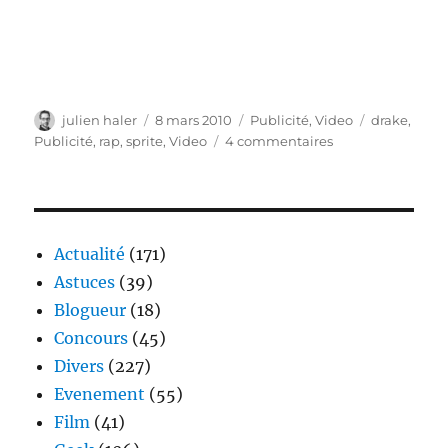
Auteur
Publié
Catégories
Étiquettes
julien haler
8 mars 2010
Publicité
,
Video
drake
,
le
sur
Publicité
,
rap
,
sprite
,
Video
4 commentaires
Drake
rappe
pour
Sprite
Actualité
(171)
Astuces
(39)
Blogueur
(18)
Concours
(45)
Divers
(227)
Evenement
(55)
Film
(41)