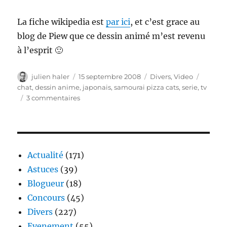
La fiche wikipedia est
par ici
, et c’est grace au
blog de Piew que ce dessin animé m’est revenu
à l’esprit 🙂
Auteur
Publié
Catégories
Étiquet
julien haler
15 septembre 2008
Divers
,
Video
le
chat
,
dessin anime
,
japonais
,
samourai pizza cats
,
serie
,
tv
sur
3 commentaires
Souvenirs
:
samouraï
pizza
cats
Actualité
(171)
Astuces
(39)
Blogueur
(18)
Concours
(45)
Divers
(227)
Evenement
(55)