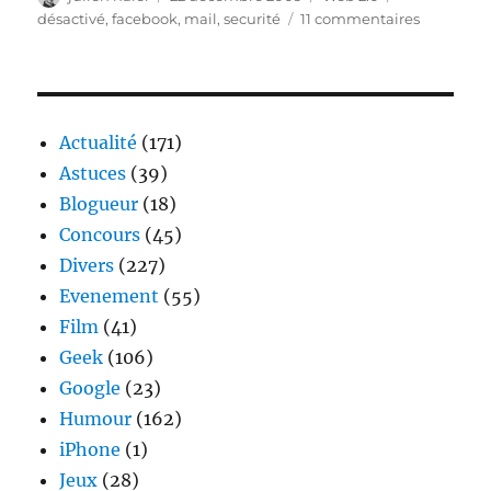
le
sur
désactivé
,
facebook
,
mail
,
securité
11 commentaires
Mail
:
« Avertis
de
Facebook
Actualité
(171)
concerna
Astuces
(39)
la
Blogueur
(18)
sécurité »
Concours
(45)
Divers
(227)
Evenement
(55)
Film
(41)
Geek
(106)
Google
(23)
Humour
(162)
iPhone
(1)
Jeux
(28)