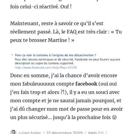
fois celui-ci réactivé. Ouf !
Maintenant, reste à savoir ce qu’il s’est
réellement passé. Là, le FAQ est très clair : « Tu
peux te brosser Martine ! »
Donc en somme, j’ai la chance d’avoir encore
mon fabuleuuuuux compte
facebook
(oui oui
j’en fais trop et alors ?!), il y a eu un souci avec
mon compte et je ne saurai jamais pourquoi, et
j’ai dû changer mon mot de passe pour en avoir
un plus sécurisé… jusqu’à la prochaine fois 😛
Auteur
Publié
Catégories
Étiquettes
julien haler
22 décembre 2009
Web 2.0