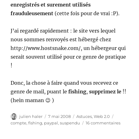
enregistrés et surement utilisés
frauduleusement
(cette fois pour de vrai :P).
J’ai regardé rapidement : le site vers lequel
nous sommes renvoyés est hébergé chez
http://www.hostsnake.com/, un hébergeur qui
serait souvent utilisé pour ce genre de pratique
!
Donc, la chose à faire quand vous recevez ce
genre de mail, puant le
fishing
,
supprimez le
!!
(hein maman 😉 )
Auteur
Publié
Catégories
Étiquettes
julien haler
7 mai 2008
Astuces
,
Web 2.0
le
sur
compte
,
fishing
,
paypal
,
suspendu
16 commentaires
Fishing
: