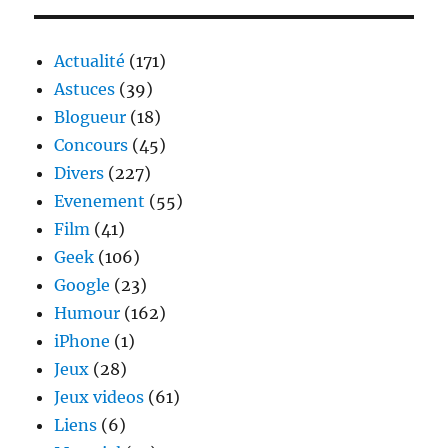
Votre
compte
paypal
Actualité
(171)
est
Astuces
(39)
suspend
Blogueur
(18)
Concours
(45)
Divers
(227)
Evenement
(55)
Film
(41)
Geek
(106)
Google
(23)
Humour
(162)
iPhone
(1)
Jeux
(28)
Jeux videos
(61)
Liens
(6)