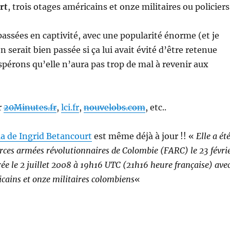
rt
, trois otages américains et onze militaires ou policiers
assées en captivité, avec une popularité énorme (et je
n serait bien passée si ça lui avait évité d’être retenue
espérons qu’elle n’aura pas trop de mal à revenir aux
r
20Minutes.fr
,
lci.fr
,
nouvelobs.com
, etc..
a de Ingrid Betancourt
est même déjà à jour !! «
Elle a ét
orces armées révolutionnaires de Colombie (FARC) le 23 févri
rée le 2 juillet 2008 à 19h16 UTC (21h16 heure française) ave
icains et onze militaires colombiens
«