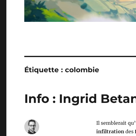
Étiquette :
colombie
Info : Ingrid Beta
Il semblerait q
infiltration
des