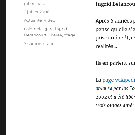
Auteur
julien haler
Ingrid Bétancou
Publié
2 juillet 2008
le
Catégories
Actualité
,
Video
Après 6 années p
Étiquettes
colombie
,
garc
,
Ingrid
pense qu’elle s’e
Betancourt
,
liberee
,
otage
prisonnière !), 
sur
7 commentaires
réalités…
Info
:
Ingrid
Ils en parlent su
Betancourt
libérée
La
page wikipedi
enlevée par les F
2002 et a été libé
trois otages amér