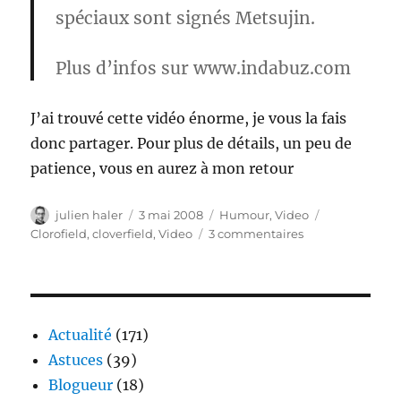
spéciaux sont signés
Metsujin
.
Plus d’infos sur www.indabuz.com
J’ai trouvé cette vidéo énorme, je vous la fais
donc partager. Pour plus de détails, un peu de
patience, vous en aurez à mon retour
Auteur
Publié
Catégories
Étiquettes
julien haler
3 mai 2008
Humour
,
Video
le
sur
Clorofield
,
cloverfield
,
Video
3 commentaires
Clorofield
Actualité
(171)
Astuces
(39)
Blogueur
(18)