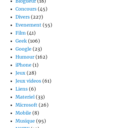
Blogueur
(18)
Cieux
Concours
(45)
Divers
(227)
Evenement
(55)
Film
(41)
Geek
(106)
Google
(23)
Humour
(162)
iPhone
(1)
Jeux
(28)
Jeux videos
(61)
Liens
(6)
Materiel
(33)
Microsoft
(26)
Mobile
(8)
Musique
(95)