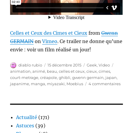
Celles et Ceux des Cimes et Cieux
from
Gwenn
GERMAIN
on
Vimeo
. Ce trailer ne donne qu’une
envie : voir un film réalisé un jour!
Auteur
Publié
Catégories
Étiquett
diablo rubio
15 décembre 2015
Geek
,
Video
le
animation
,
animé
,
beau
,
celles et ceux
,
cieux
,
cimes
,
court-metrage
,
créapole
,
ghibli
,
gwenn germain
,
japan
,
sur
japanime
,
manga
,
miyazaki
,
Moebius
4 commentaires
Celles
et
Ceux
des
Cimes
Actualité
(171)
et
Astuces
(39)
des