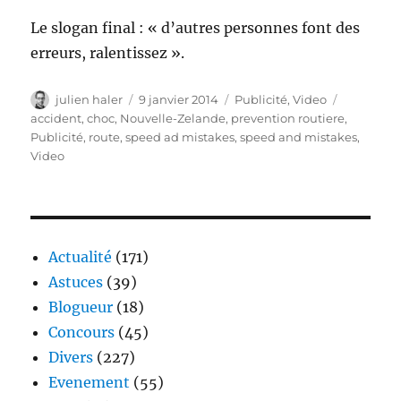
Le slogan final : « d’autres personnes font des
erreurs, ralentissez ».
Auteur
Publié
Catégories
Étiquette
julien haler
9 janvier 2014
Publicité
,
Video
le
accident
,
choc
,
Nouvelle-Zelande
,
prevention routiere
,
Publicité
,
route
,
speed ad mistakes
,
speed and mistakes
,
Video
Actualité
(171)
Astuces
(39)
Blogueur
(18)
Concours
(45)
Divers
(227)
Evenement
(55)