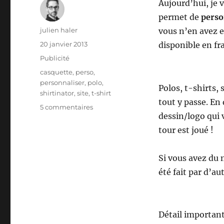
Aujourd’hui, je 
permet de
perso
Auteur
julien haler
vous n’en avez e
Publié
20 janvier 2013
disponible en fr
le
Catégories
Publicité
Étiquettes
casquette
,
perso
,
personnaliser
,
polo
,
Polos, t-shirts,
shirtinator
,
site
,
t-shirt
tout y passe. En
sur
5 commentaires
dessin/logo qui v
Shirtinator
–
tour est joué !
personnalisez
vos
Si vous avez du 
vêtements
à
été fait par d’aut
volonté
Détail important 