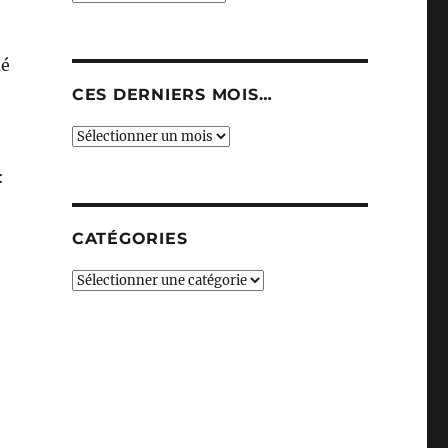
mé
CES DERNIERS MOIS…
Ces
derniers
:
mois…
CATÉGORIES
Catégories