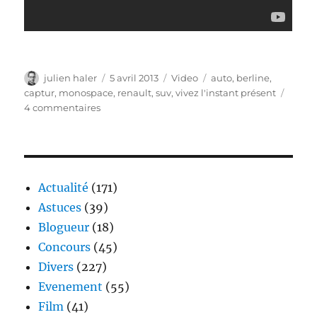
Auteur
Publié
Catégories
Étiquettes
julien haler
5 avril 2013
Video
auto
,
berline
,
le
captur
,
monospace
,
renault
,
suv
,
vivez l'instant présent
sur
4 commentaires
Renault
Captur
–
vivez
l’instant
Actualité
(171)
présent
Astuces
(39)
Blogueur
(18)
Concours
(45)
Divers
(227)
Evenement
(55)
Film
(41)