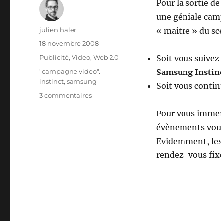
Pour la sortie d
une géniale cam
Auteur
julien haler
« maitre » du sc
Publié
18 novembre 2008
le
Catégories
Publicité
,
Video
,
Web 2.0
Soit vous suivez
Étiquettes
"campagne video"
,
Samsung Instin
instinct
,
samsung
Soit vous conti
sur
3 commentaires
Samsung
Pour vous immerg
–
Suivez
évènements vous
votre
Evidemment, les 
(mobile)
rendez-vous fix
Instinct