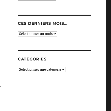
CES DERNIERS MOIS…
Ces
derniers
mois…
CATÉGORIES
Catégories
e