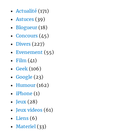
descend
dans
Actualité
(171)
la
Astuces
(39)
rue
Blogueur
(18)
avec
#INSTASWITCH
Concours
(45)
Divers
(227)
Evenement
(55)
Film
(41)
Geek
(106)
Google
(23)
Humour
(162)
iPhone
(1)
Jeux
(28)
Jeux videos
(61)
Liens
(6)
Materiel
(33)