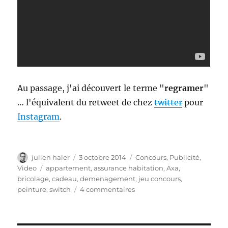
Au passage, j'ai découvert le terme "
regramer
"
… l'équivalent du retweet de chez
twitter
pour
Instagram
.
Auteur
Publié
Catégories
julien haler
3 octobre 2014
Concours
,
Publicité
,
le
Étiquettes
Video
appartement
,
assurance habitation
,
Axa
,
bricolage
,
cadeau
,
demenagement
,
jeu concours
,
sur
peinture
,
switch
4 commentaires
Switch
by
Axa