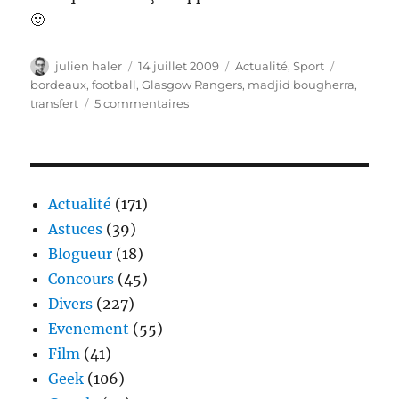
🙂
Auteur
Publié
Catégories
Étiquette
julien haler
14 juillet 2009
Actualité
,
Sport
le
bordeaux
,
football
,
Glasgow Rangers
,
madjid bougherra
,
sur
transfert
5 commentaires
Madjid
Bougherra
à
Bordeaux
la
Actualité
(171)
saison
Astuces
(39)
prochaine
Blogueur
(18)
?
Concours
(45)
Divers
(227)
Evenement
(55)
Film
(41)
Geek
(106)