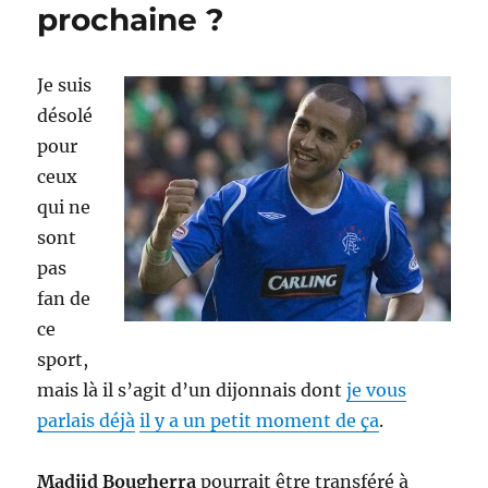
prochaine ?
Je suis
désolé
pour
ceux
qui ne
sont
pas
fan de
ce
sport,
mais là il s’agit d’un dijonnais dont
je vous
parlais déjà
il y a un petit moment de ça
.
Madjid Bougherra
pourrait être transféré à