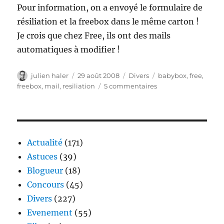
Pour information, on a envoyé le formulaire de
résiliation et la freebox dans le même carton !
Je crois que chez Free, ils ont des mails
automatiques à modifier !
Auteur
Publié
Catégories
Étiquettes
julien haler
29 août 2008
Divers
babybox
,
free
,
le
sur
freebox
,
mail
,
resiliation
5 commentaires
Free
:
renvoyez
la
freebox
Actualité
(171)
avant…
Astuces
(39)
hier
Blogueur
(18)
!
Concours
(45)
Divers
(227)
Evenement
(55)