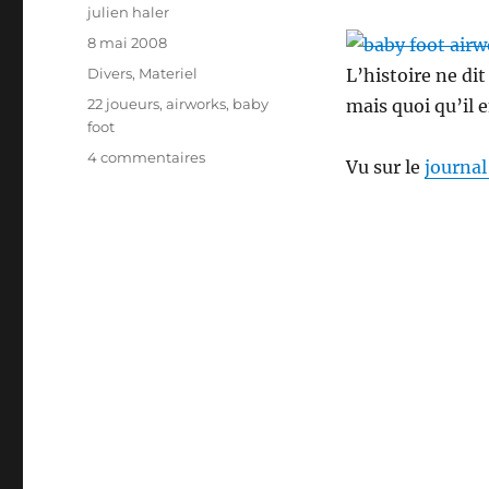
Auteur
julien haler
Publié
8 mai 2008
le
Catégories
Divers
,
Materiel
L’histoire ne dit
Étiquettes
22 joueurs
,
airworks
,
baby
mais quoi qu’il en
foot
sur
4 commentaires
Vu sur le
journal
Airworks
:
baby
foot
pour
22
joueurs