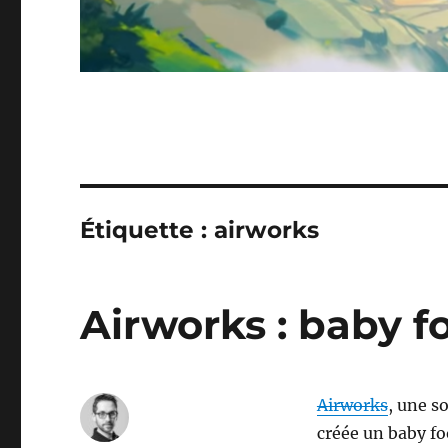
Étiquette :
airworks
Airworks : baby f
Airworks
, une s
créée un baby foo