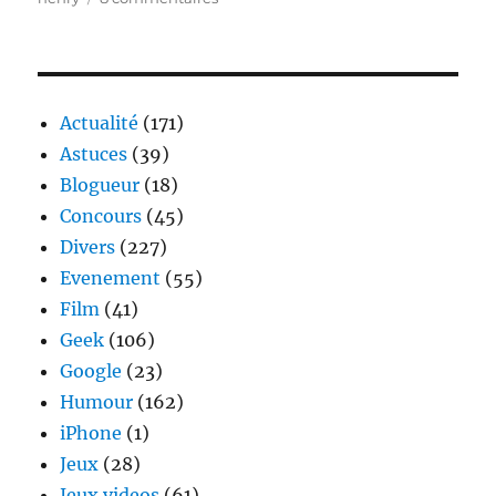
La
main
de
Thierry
Henry
Actualité
(171)
qualifie
Astuces
(39)
la
Blogueur
(18)
France
Concours
(45)
Divers
(227)
Evenement
(55)
Film
(41)
Geek
(106)
Google
(23)
Humour
(162)
iPhone
(1)
Jeux
(28)
Jeux videos
(61)