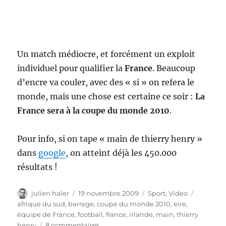
Un match médiocre, et forcément un exploit
individuel pour qualifier la
France
. Beaucoup
d’encre va couler, avec des « si » on refera le
monde, mais une chose est certaine ce soir :
La
France sera à la coupe du monde 2010
.
Pour info, si on tape « main de thierry henry »
dans
google
, on atteint déjà les 450.000
résultats !
Auteur
Publié
Catégories
Étiquett
julien haler
19 novembre 2009
Sport
,
Video
le
afrique du sud
,
barrage
,
coupe du monde 2010
,
eire
,
équipe de France
,
football
,
france
,
irlande
,
main
,
thierry
sur
henry
8 commentaires