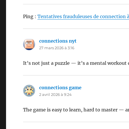
Ping :
Tentatives frauduleuses de connection 
connections nyt
dit :
27 mars 2026 à 3:16
It’s not just a puzzle — it’s a mental workout
connections game
dit :
2 avril 2026 à 9:24
The game is easy to learn, hard to master — a