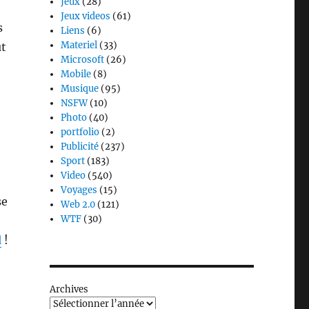
Jeux
(28)
Jeux videos
(61)
s
Liens
(6)
Materiel
(33)
ut
Microsoft
(26)
Mobile
(8)
Musique
(95)
NSFW
(10)
Photo
(40)
portfolio
(2)
Publicité
(237)
Sport
(183)
Video
(540)
Voyages
(15)
se
Web 2.0
(121)
WTF
(30)
d
!
Archives