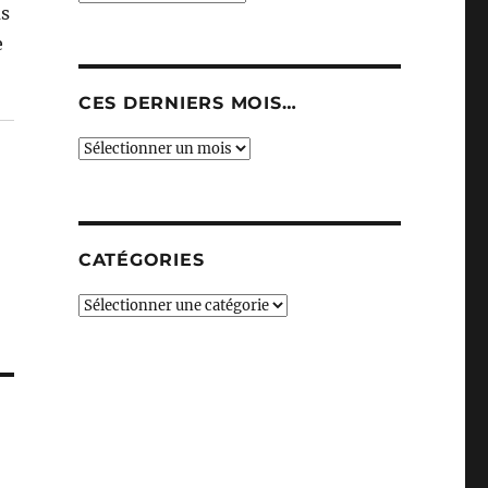
us
e
CES DERNIERS MOIS…
Ces
derniers
mois…
CATÉGORIES
Catégories