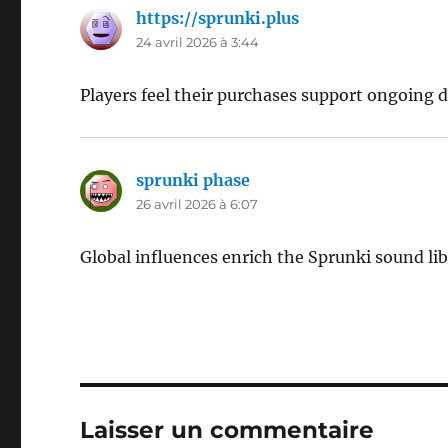
https://sprunki.plus
dit :
24 avril 2026 à 3:44
Players feel their purchases support ongoing
sprunki phase
dit :
26 avril 2026 à 6:07
Global influences enrich the Sprunki sound lib
Laisser un commentaire