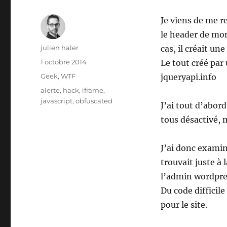
Je viens de me r
le header de mon
Auteur
julien haler
cas, il créait un
Publié
1 octobre 2014
Le tout créé par 
le
Catégories
Geek
,
WTF
jqueryapi.info
Étiquettes
alerte
,
hack
,
iframe
,
javascript
,
obfuscated
J’ai tout d’abor
tous désactivé, ma
J’ai donc examin
trouvait juste à 
l’admin wordpre
Du code difficil
pour le site.