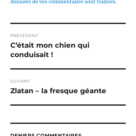
données de vos commentaires sont traitées
.
Navigation
PRÉCÉDENT
de
C’était mon chien qui
Publication
précédente :
conduisait !
l’article
SUIVANT
Zlatan – la fresque géante
Publication
suivante :
DENIERS COMMENTAIRES