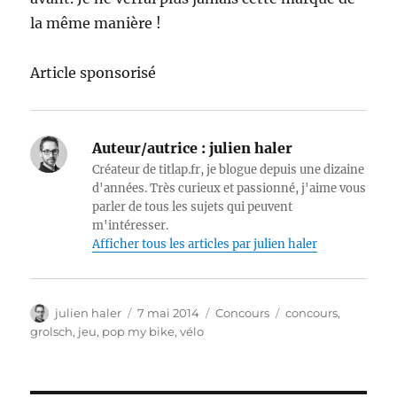
la même manière !
Article sponsorisé
Auteur/autrice :
julien haler
Créateur de titlap.fr, je blogue depuis une dizaine
d'années. Très curieux et passionné, j'aime vous
parler de tous les sujets qui peuvent
m'intéresser.
Afficher tous les articles par julien haler
Auteur
Publié
Catégories
Étiquettes
julien haler
7 mai 2014
Concours
concours
,
le
grolsch
,
jeu
,
pop my bike
,
vélo