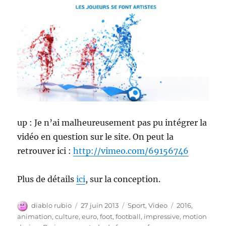
up : Je n’ai malheureusement pas pu intégrer la
vidéo en question sur le site. On peut la
retrouver ici :
http://vimeo.com/69156746
Plus de détails
ici
, sur la conception.
Auteur
Publié
Catégories
Étiquettes
diablo rubio
27 juin 2013
Sport
,
Video
2016
,
le
animation
,
culture
,
euro
,
foot
,
football
,
impressive
,
motion