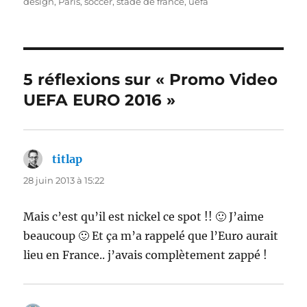
design
,
Paris
,
soccer
,
stade de france
,
uefa
5 réflexions sur « Promo Video
UEFA EURO 2016 »
titlap
dit :
28 juin 2013 à 15:22
Mais c’est qu’il est nickel ce spot !! 🙂 J’aime
beaucoup 🙂 Et ça m’a rappelé que l’Euro aurait
lieu en France.. j’avais complètement zappé !