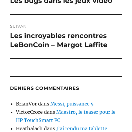
Les bugs dans les jeux vidéo
Publication
précédente :
l’article
SUIVANT
Les incroyables rencontres
Publication
suivante :
LeBonCoin – Margot Laffite
DENIERS COMMENTAIRES
BrianVor
dans
Messi, puissance 5
VictorCrore
dans
Maestro, le teaser pour le
HP TouchSmart PC
Heathalach
dans
J’ai rendu ma tablette