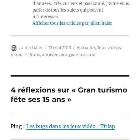
d'années. Très curieux et passionné, j'aime vous
parler de tous les sujets qui peuvent
m'intéresser.
Afficher tous les articles par julien haler
Auteur
Publié
Catégories
julien haler
13 mai 2013
Actualité
,
Jeux videos
,
le
Étiquettes
Video
15 ans
,
anniversaire
,
gran turismo
4 réflexions sur « Gran turismo
fête ses 15 ans »
Ping :
Les bugs dans les jeux vidéo | Titlap