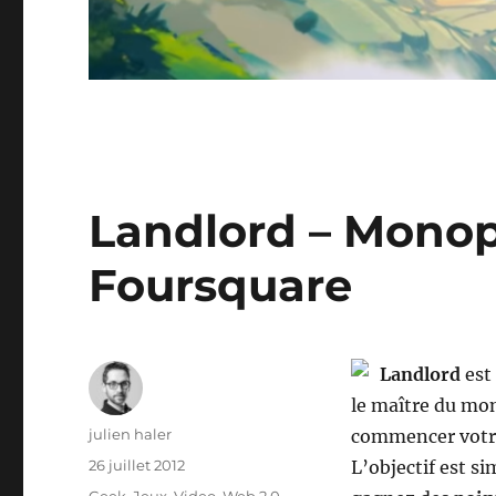
Landlord – Monop
Foursquare
Landlord
est
le maître du m
Auteur
julien haler
commencer vot
Publié
26 juillet 2012
L’objectif est s
le
Catégories