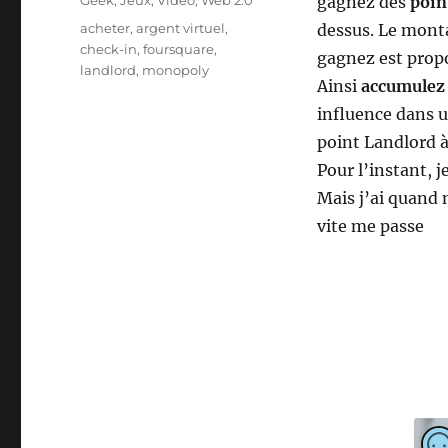
Geek
,
Jeux
,
Video
,
Web 2.0
gagnez des
poin
Étiquettes
acheter
,
argent virtuel
,
dessus. Le monta
check-in
,
foursquare
,
gagnez est propo
landlord
,
monopoly
Ainsi
accumulez 
influence dans u
point Landlord 
Pour l’instant, j
Mais j’ai quand 
vite me passe