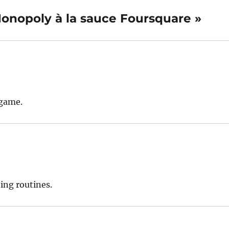
 Monopoly à la sauce Foursquare »
 game.
ing routines.