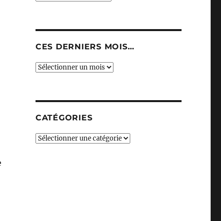
CES DERNIERS MOIS…
Ces
derniers
mois…
CATÉGORIES
Catégories
e