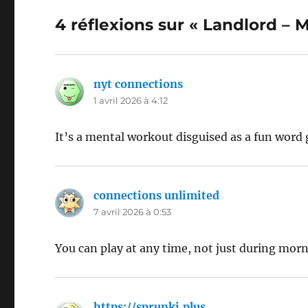
4 réflexions sur « Landlord –
nyt connections
dit :
1 avril 2026 à 4:12
It’s a mental workout disguised as a fun word
connections unlimited
dit :
7 avril 2026 à 0:53
You can play at any time, not just during morn
https://sprunki.plus
dit :