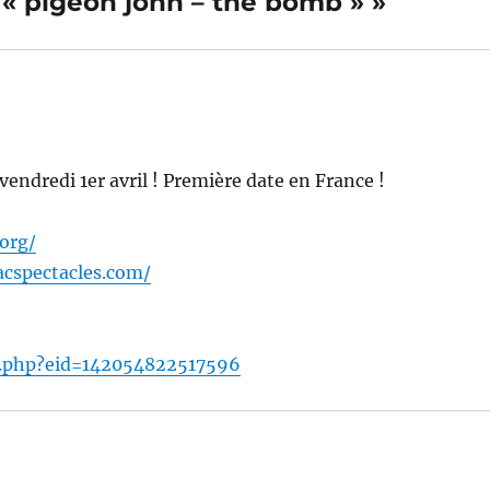
 : « pigeon john – the bomb » »
dredi 1er avril ! Première date en France !
org/
acspectacles.com/
.php?eid=142054822517596