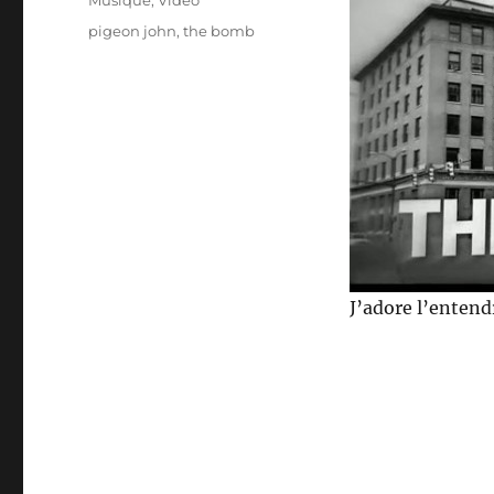
Musique
,
Video
Étiquettes
pigeon john
,
the bomb
J’adore l’entendr