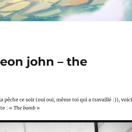
igeon john – the
la pêche ce soir (oui oui, même toi qui a travaillé :)), voici
te : «
The bomb
»