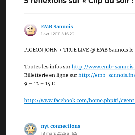
5 réflexions sur « Clip du soir
EMB Sannois
dit :
1 avril 2011 à 16:20
PIGEON JOHN + TRUE LIVE @ EMB Sannois le ven
Toutes les infos sur
http://www.emb-sannois.
Billetterie en ligne sur
http://emb-sannois.fn
9 – 12 – 14 €
http://www.facebook.com/home.php#!/event
nyt connections
dit :
18 mars 2026 à 16:51