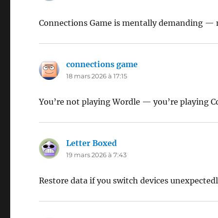
Connections Game is mentally demanding — not
connections game
dit :
18 mars 2026 à 17:15
You’re not playing Wordle — you’re playing 
Letter Boxed
dit :
19 mars 2026 à 7:43
Restore data if you switch devices unexpectedl