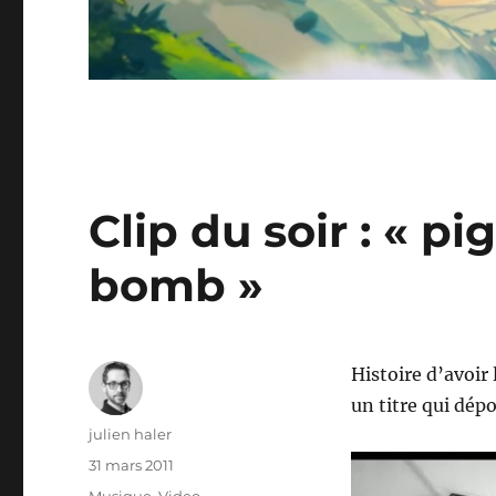
Clip du soir : « p
bomb »
Histoire d’avoir 
un titre qui dépo
Auteur
julien haler
Publié
31 mars 2011
le
Catégories