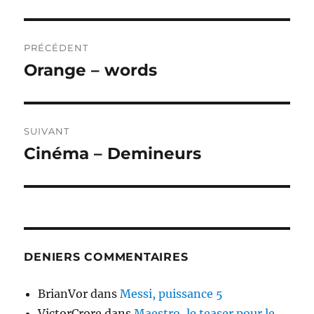
Navigation
PRÉCÉDENT
de
Orange – words
Publication
précédente :
l’article
SUIVANT
Cinéma – Demineurs
Publication
suivante :
DENIERS COMMENTAIRES
BrianVor
dans
Messi, puissance 5
VictorCrore
dans
Maestro, le teaser pour le