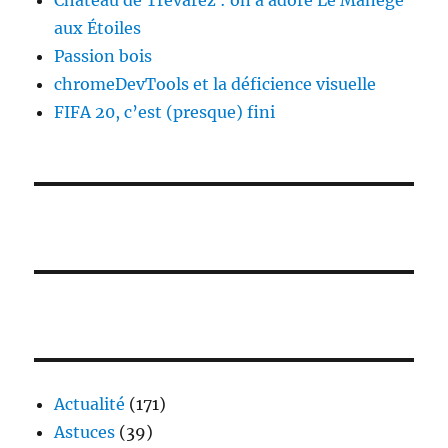
Château de Trévarez : on a adoré Le Manège
aux Étoiles
Passion bois
chromeDevTools et la déficience visuelle
FIFA 20, c’est (presque) fini
Actualité
(171)
Astuces
(39)