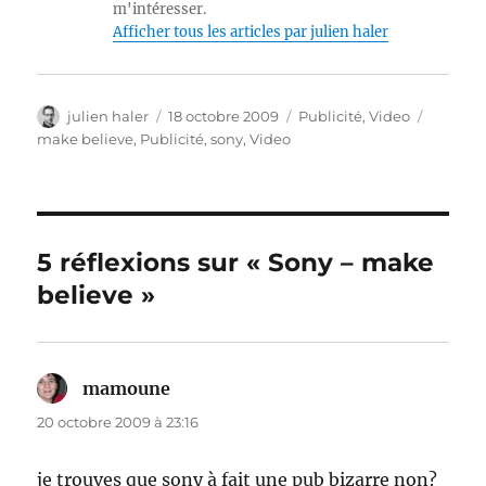
m'intéresser.
Afficher tous les articles par julien haler
Auteur
Publié
Catégories
Étiquet
julien haler
18 octobre 2009
Publicité
,
Video
le
make believe
,
Publicité
,
sony
,
Video
5 réflexions sur « Sony – make
believe »
mamoune
dit :
20 octobre 2009 à 23:16
je trouves que sony à fait une pub bizarre non?