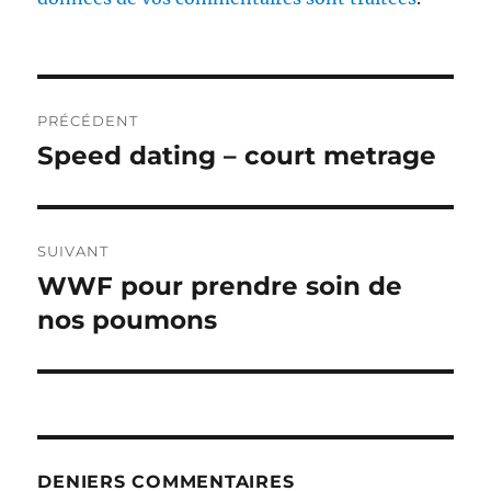
Navigation
PRÉCÉDENT
de
Speed dating – court metrage
Publication
précédente :
l’article
SUIVANT
WWF pour prendre soin de
Publication
suivante :
nos poumons
DENIERS COMMENTAIRES