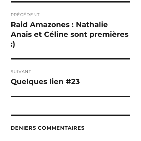
Navigation
PRÉCÉDENT
de
Raid Amazones : Nathalie
Publication
précédente :
Anais et Céline sont premières
l’article
:)
SUIVANT
Quelques lien #23
Publication
suivante :
DENIERS COMMENTAIRES