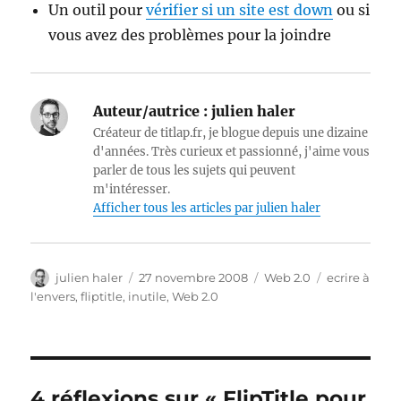
Un outil pour
vérifier si un site est down
ou si
vous avez des problèmes pour la joindre
Auteur/autrice :
julien haler
Créateur de titlap.fr, je blogue depuis une dizaine
d'années. Très curieux et passionné, j'aime vous
parler de tous les sujets qui peuvent
m'intéresser.
Afficher tous les articles par julien haler
Auteur
Publié
Catégories
Étiquettes
julien haler
27 novembre 2008
Web 2.0
ecrire à
le
l'envers
,
fliptitle
,
inutile
,
Web 2.0
4 réflexions sur « FlipTitle pour