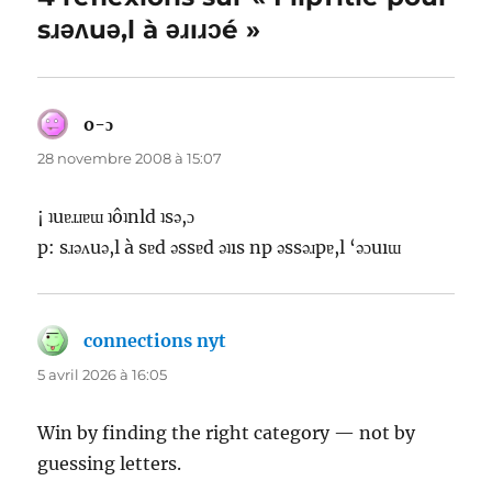
sɹǝʌuǝ,l à ǝɹıɹɔé »
o-ɔ
dit :
28 novembre 2008 à 15:07
¡ ʇuɐɹɹɐɯ ʇôʇnld ʇsǝ,ɔ
p: sɹǝʌuǝ,l à sɐd ǝssɐd ǝʇıs np ǝssǝɹpɐ,l ‘ǝɔuıɯ
connections nyt
dit :
5 avril 2026 à 16:05
Win by finding the right category — not by
guessing letters.