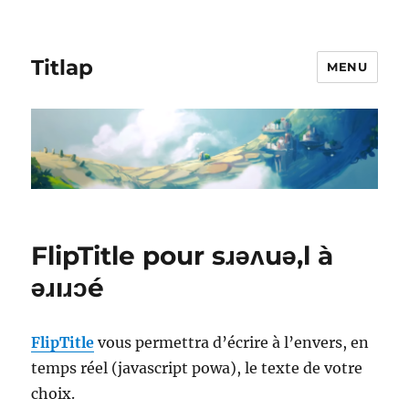
Titlap
MENU
FlipTitle pour sɹǝʌuǝ,l à
ǝɹıɹɔé
FlipTitle
vous permettra d’écrire à l’envers, en
temps réel (javascript powa), le texte de votre
choix.