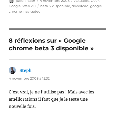
Auteur
Publié
Catégories
julien haler
4 novembre 2008
Actualité
,
Geek
,
le
Étiquettes
Google
,
Web 2.0
beta 3
,
disponible
,
download
,
google
chrome
,
navigateur
8 réflexions sur « Google
chrome beta 3 disponible »
Steph
dit :
4 novembre 2008 à 15:32
C’est vrai, je ne l’utilise pas ! Mais avec les
améliorations il faut que je le teste une
nouvelle fois.