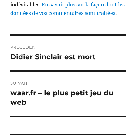
indésirables.
En savoir plus sur la façon dont les
données de vos commentaires sont traitées
.
Navigation
PRÉCÉDENT
de
Didier Sinclair est mort
Publication
précédente :
l’article
SUIVANT
waar.fr – le plus petit jeu du
Publication
suivante :
web