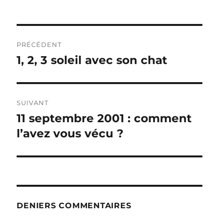
Navigation
PRÉCÉDENT
de
1, 2, 3 soleil avec son chat
Publication
précédente :
l’article
SUIVANT
11 septembre 2001 : comment
Publication
suivante :
l’avez vous vécu ?
DENIERS COMMENTAIRES