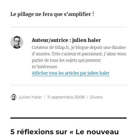
Le pillage ne fera que s’amplifier
!
Auteur/autrice :
julien haler
Créateur de titlap.fr, je blogue depuis une dizaine
d'années. Très curieux et passionné, j'aime vous
parler de tous les sujets qui peuvent
m'intéresser.
Afficher tous les articles par julien haler
Auteur
Publié
Catégories
julien haler
11 septembre 2008
Divers
le
5 réflexions sur « Le nouveau