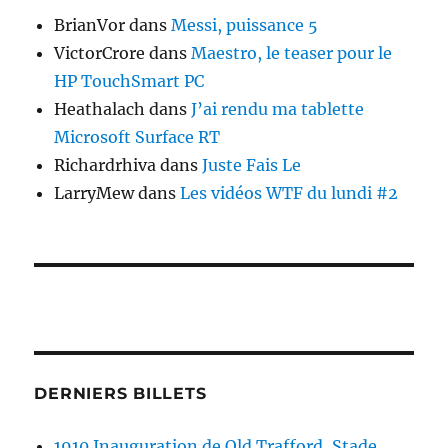
BrianVor
dans
Messi, puissance 5
VictorCrore
dans
Maestro, le teaser pour le
HP TouchSmart PC
Heathalach
dans
J’ai rendu ma tablette
Microsoft Surface RT
Richardrhiva
dans
Juste Fais Le
LarryMew
dans
Les vidéos WTF du lundi #2
DERNIERS BILLETS
1910 Inauguration de Old Trafford, Stade