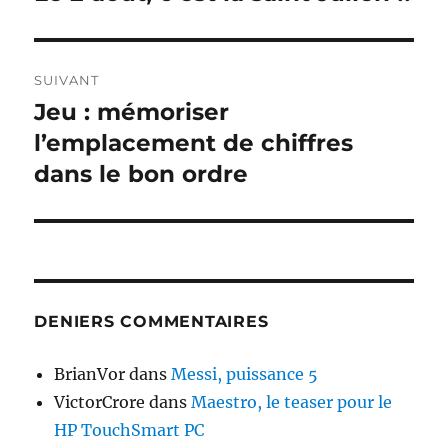
précédente :
l’article
SUIVANT
Jeu : mémoriser
Publication
suivante :
l’emplacement de chiffres
dans le bon ordre
DENIERS COMMENTAIRES
BrianVor
dans
Messi, puissance 5
VictorCrore
dans
Maestro, le teaser pour le
HP TouchSmart PC