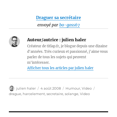
Draguer sa secrétaire
envoyé par
bo-goss67
Auteur/autrice :
julien haler
Créateur de titlap.fr, je blogue depuis une dizaine
d'années. Très curieux et passionné, j'aime vous
parler de tous les sujets qui peuvent
m'intéresser.
Afficher tous les articles par julien haler
Auteur
Publié
Catégories
Étiquettes
julien haler
4 août 2008
Humour
,
Video
le
drague
,
harcelement
,
secretaire
,
solange
,
Video