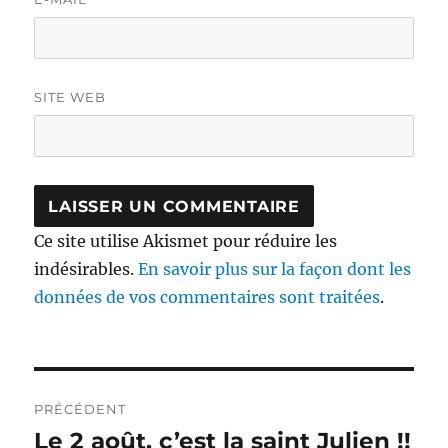
SITE WEB
Ce site utilise Akismet pour réduire les
indésirables.
En savoir plus sur la façon dont les
données de vos commentaires sont traitées
.
Navigation
PRÉCÉDENT
de
Le 2 août, c’est la saint Julien !!
Publication