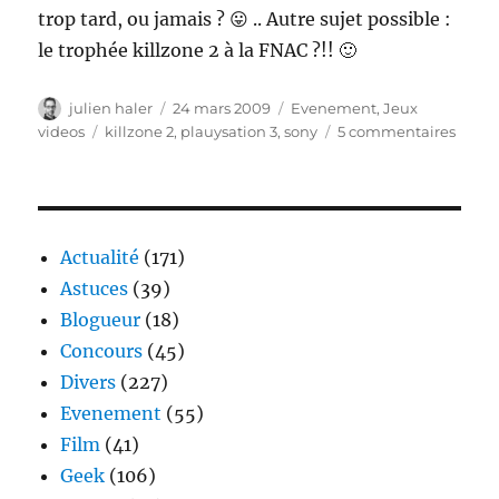
trop tard, ou jamais ? 😛 .. Autre sujet possible :
le trophée killzone 2 à la FNAC ?!! 🙂
Auteur
Publié
Catégories
julien haler
24 mars 2009
Evenement
,
Jeux
le
Étiquettes
sur
videos
killzone 2
,
plauysation 3
,
sony
5 commentaires
Soiré
Killz
2
au
Sony
Actualité
(171)
Store
Astuces
(39)
Blogueur
(18)
Concours
(45)
Divers
(227)
Evenement
(55)
Film
(41)
Geek
(106)