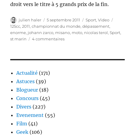
droit vers le titre à 5 grands prix de la fin.
Auteur
Publié
Catégories
Étiquette
julien haler
5 septembre 2011
Sport
,
Video
le
125cc
,
2011
,
championnat du monde
,
dépassement
,
enorme
,
johann zarco
,
misano
,
moto
,
nicolas terol
,
Sport
,
sur
st marin
4 commentaires
Johann
Zarco
vs
Nicolas
Terol
Actualité
(171)
–
Astuces
(39)
incroyable
Blogueur
(18)
finish
au
Concours
(45)
grand
Divers
(227)
prix
Evenement
(55)
125cc
de
Film
(41)
St
Geek
(106)
Marin