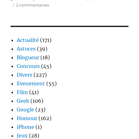
sur
2 commentaires
Musique
:
Mail
Lan
–
Actualité
(171)
Gentiment
Astuces
(39)
je
Blogueur
(18)
t’immole
Concours
(45)
Divers
(227)
Evenement
(55)
Film
(41)
Geek
(106)
Google
(23)
Humour
(162)
iPhone
(1)
Jeux
(28)