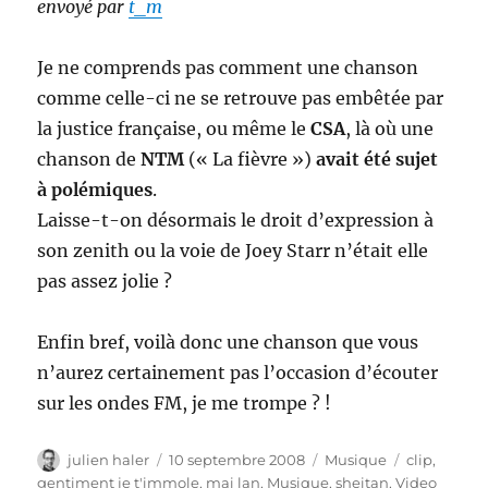
envoyé par
t_m
Je ne comprends pas comment une chanson
comme celle-ci ne se retrouve pas embêtée par
la justice française, ou même le
CSA
, là où une
chanson de
NTM
(« La fièvre »)
avait été sujet
à polémiques
.
Laisse-t-on désormais le droit d’expression à
son zenith ou la voie de Joey Starr n’était elle
pas assez jolie ?
Enfin bref, voilà donc une chanson que vous
n’aurez certainement pas l’occasion d’écouter
sur les ondes FM, je me trompe ? !
Auteur
Publié
Catégories
Étiquettes
julien haler
10 septembre 2008
Musique
clip
,
le
gentiment je t'immole
,
mai lan
,
Musique
,
sheitan
,
Video