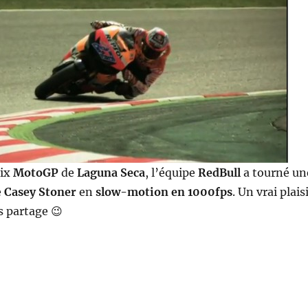
rix
MotoGP
de
Laguna Seca
, l’équipe
RedBull
a tourné un
e
Casey Stoner
en
slow-motion en 1000fps
. Un vrai plais
s partage 😉