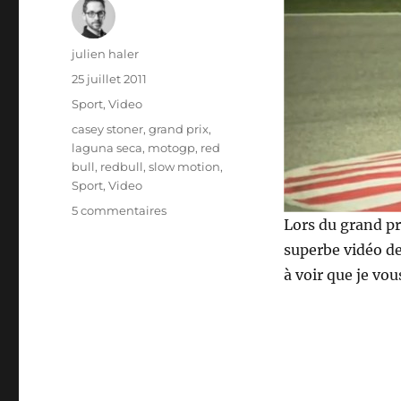
Auteur
julien haler
Publié
25 juillet 2011
le
Catégories
Sport
,
Video
Étiquettes
casey stoner
,
grand prix
,
laguna seca
,
motogp
,
red
bull
,
redbull
,
slow motion
,
Sport
,
Video
sur
5 commentaires
Lors du grand p
RedBull
video
superbe vidéo d
–
à voir que je vou
Casey
Stoner
en
slow-
motion