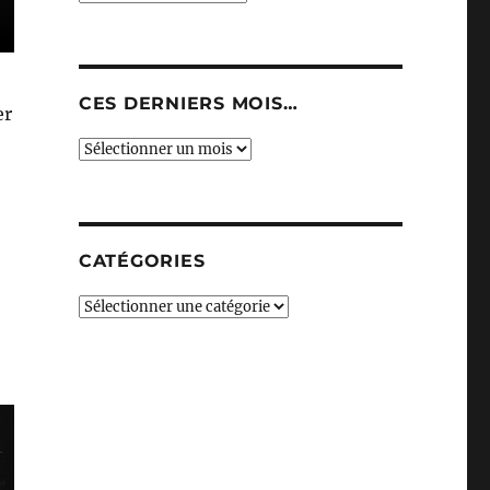
CES DERNIERS MOIS…
er
Ces
derniers
mois…
CATÉGORIES
Catégories