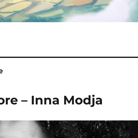
e
ore – Inna Modja