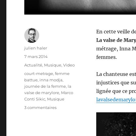
En cette veille d
La valse de Mar
Auteur
julien haler
métrage, Inna M
Publié
7 mars 2014
femmes.
le
Catégories
Actualité
,
Musique
,
Video
Étiquettes
court-metrage
,
femme
La chanteuse es
battue
,
inna modja
,
injustices que s
journée de la femme
,
la
lignée que ce pro
valse de marylore
,
Marco
Conti Sikic
,
Musique
lavalsedemarylo
sur
3 commentaires
La
valse
de
Marylore