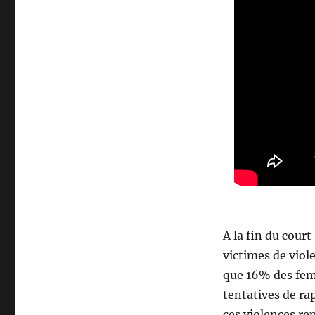
A la fin du cour
victimes de viol
que 16% des femm
tentatives de rap
ces violences re