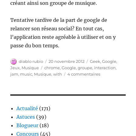
créant ainsi son groupe de musique.
Tentative tardive de la part de google de
relancer son réseau social? En tout cas,
l’application reste agréable à utiliser et on y
passe du bon temps.
Auteur
Publié
Catégories
diablo rubio
20 novembre 2012
Geek
,
Google
,
le
Étiquettes
Jeux
,
Musique
chrome
,
Google
,
groupe
,
interaction
,
sur
jam
,
music
,
Musique
,
with
4 commentaires
Jam
with
Chrome
Actualité
(171)
Astuces
(39)
Blogueur
(18)
Concours
(45)