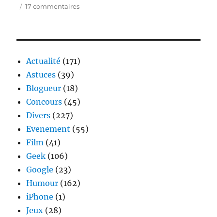
sur
17 commentaires
Les
after-
works
Grant’s
live
Actualité
(171)
Astuces
(39)
Blogueur
(18)
Concours
(45)
Divers
(227)
Evenement
(55)
Film
(41)
Geek
(106)
Google
(23)
Humour
(162)
iPhone
(1)
Jeux
(28)