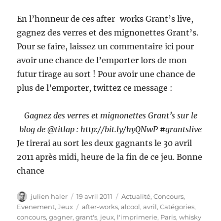
En l’honneur de ces after-works Grant’s live,
gagnez des verres et des mignonettes Grant’s.
Pour se faire, laissez un commentaire ici pour
avoir une chance de l’emporter lors de mon
futur tirage au sort ! Pour avoir une chance de
plus de l’emporter, twittez ce message :
Gagnez des verres et mignonettes Grant’s sur le
blog de @titlap : http://bit.ly/hyQNwP #grantslive
Je tirerai au sort les deux gagnants le 30 avril
2011 après midi, heure de la fin de ce jeu. Bonne
chance
Auteur
Publié
Catégories
julien haler
19 avril 2011
Actualité
,
Concours
,
le
Étiquettes
Evenement
,
Jeux
after-works
,
alcool
,
avril
,
Catégories
,
concours
,
gagner
,
grant's
,
jeux
,
l'imprimerie
,
Paris
,
whisky