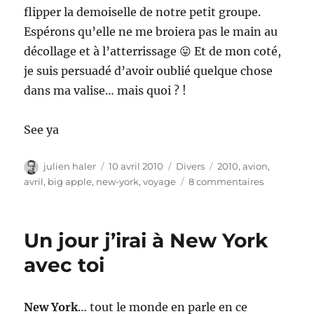
flipper la demoiselle de notre petit groupe.
Espérons qu’elle ne me broiera pas le main au
décollage et à l’atterrissage 😛 Et de mon coté,
je suis persuadé d’avoir oublié quelque chose
dans ma valise… mais quoi ? !
See ya
Auteur
Publié
Catégories
Étiquettes
julien haler
10 avril 2010
Divers
2010
,
avion
,
le
sur
avril
,
big apple
,
new-york
,
voyage
8 commentaires
Départ
pour
New
Un jour j’irai à New York
York
avec toi
New York
… tout le monde en parle en ce