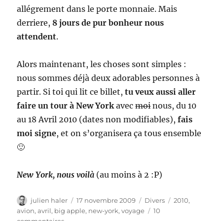
allégrement dans le porte monnaie. Mais
derriere,
8 jours de pur bonheur nous
attendent
.
Alors maintenant, les choses sont simples :
nous sommes déjà deux adorables personnes à
partir. Si toi qui lit ce billet,
tu veux aussi aller
faire un tour à New York
avec
moi
nous, du 10
au 18 Avril 2010 (dates non modifiables),
fais
moi signe
, et on s’organisera ça tous ensemble
🙂
New York, nous voilà
(au moins à 2 :P)
Auteur
Publié
Catégories
Étiquettes
julien haler
17 novembre 2009
Divers
2010
,
le
avion
,
avril
,
big apple
,
new-york
,
voyage
10
sur
commentaires