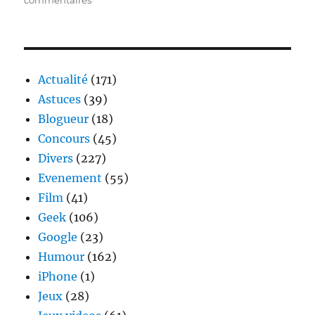
Un
jour
j’irai
à
New
Actualité
(171)
York
Astuces
(39)
avec
Blogueur
(18)
toi
Concours
(45)
Divers
(227)
Evenement
(55)
Film
(41)
Geek
(106)
Google
(23)
Humour
(162)
iPhone
(1)
Jeux
(28)