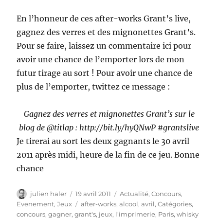
En l’honneur de ces after-works Grant’s live,
gagnez des verres et des mignonettes Grant’s.
Pour se faire, laissez un commentaire ici pour
avoir une chance de l’emporter lors de mon
futur tirage au sort ! Pour avoir une chance de
plus de l’emporter, twittez ce message :
Gagnez des verres et mignonettes Grant’s sur le
blog de @titlap : http://bit.ly/hyQNwP #grantslive
Je tirerai au sort les deux gagnants le 30 avril
2011 après midi, heure de la fin de ce jeu. Bonne
chance
Auteur
Publié
Catégories
julien haler
19 avril 2011
Actualité
,
Concours
,
le
Étiquettes
Evenement
,
Jeux
after-works
,
alcool
,
avril
,
Catégories
,
concours
,
gagner
,
grant's
,
jeux
,
l'imprimerie
,
Paris
,
whisky